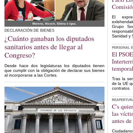
Comisió
El expr
exlehendak
Moreno, Alcoch, Sibina e Igea.
Grupo Soc
DECLARACIÓN DE BIENES
responsab
¿Cuánto ganaban los diputados
Sanidad y S
sanitarios antes de llegar al
PERSONAL E
Congreso?
El PSOE 
Interterr
Desde hace dos legislaturas los diputados tienen
temporal
que cumplir con la obligación de declarar sus bienes
al incorporarse a las Cortes.
Tras la sen
de la UE q
contratos.
REAPERTURA 
C's quie
las víct
antes de
Ciudadanos