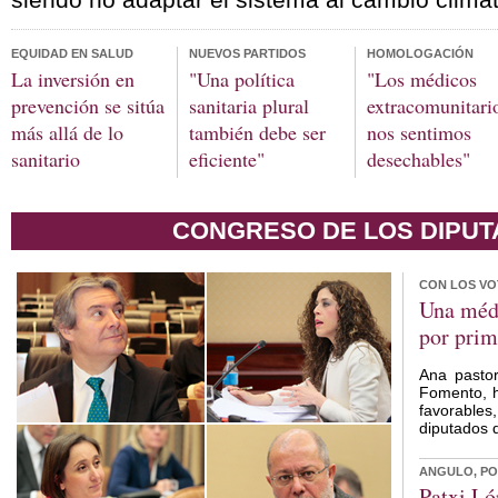
EQUIDAD EN SALUD
NUEVOS PARTIDOS
HOMOLOGACIÓN
La inversión en
"Una política
"Los médicos
prevención se sitúa
sanitaria plural
extracomunitari
más allá de lo
también debe ser
nos sentimos
sanitario
eficiente"
desechables"
CONGRESO DE LOS DIPU
CON LOS VO
Una médi
por prim
Ana pastor
Fomento, h
favorable
diputados 
ANGULO, PO
Patxi Ló