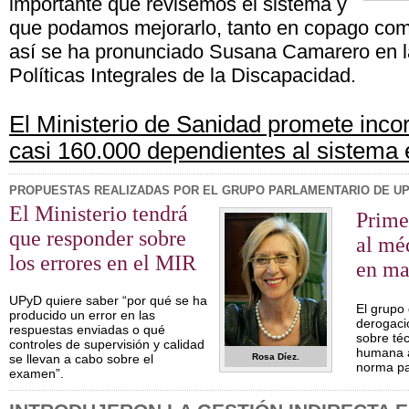
importante que revisemos el sistema y
que podamos mejorarlo, tanto en copago como
así se ha pronunciado Susana Camarero en 
Políticas Integrales de la Discapacidad.
El Ministerio de Sanidad promete inco
casi 160.000 dependientes al sistema
PROPUESTAS REALIZADAS POR EL GRUPO PARLAMENTARIO DE UP
El Ministerio tendrá
Prime
que responder sobre
al mé
los errores en el MIR
en ma
UPyD quiere saber “por qué se ha
El grupo
producido un error en las
derogació
respuestas enviadas o qué
sobre té
controles de supervisión y calidad
humana a
se llevan a cabo sobre el
Rosa Díez.
norma pa
examen”.