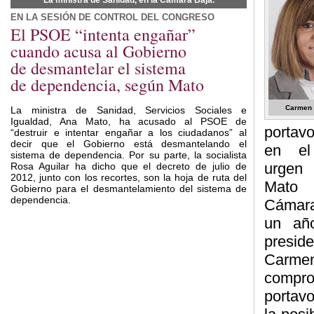
La ministra de Sanidad, en la Cámara Baja.
EN LA SESIÓN DE CONTROL DEL CONGRESO
El PSOE “intenta engañar”
cuando acusa al Gobierno
de desmantelar el sistema
de dependencia, según Mato
Carmen 
La ministra de Sanidad, Servicios Sociales e
Igualdad, Ana Mato, ha acusado al PSOE de
portav
“destruir e intentar engañar a los ciudadanos” al
decir que el Gobierno está desmantelando el
en el
sistema de dependencia. Por su parte, la socialista
urgen 
Rosa Aguilar ha dicho que el decreto de julio de
2012, junto con los recortes, son la hoja de ruta del
Mato 
Gobierno para el desmantelamiento del sistema de
dependencia.
Cámara
un añ
presid
Carmen
compr
portavo