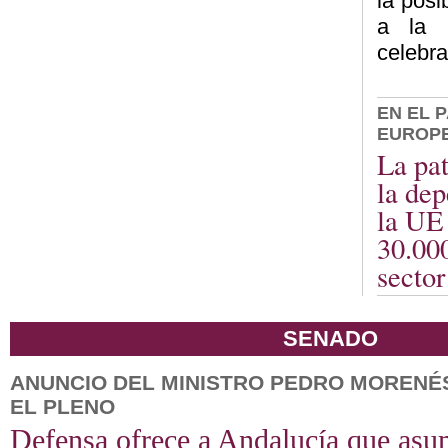
la posi
a la 
celebra
EN EL 
EUROP
La pa
la dep
la UE 
30.000
secto
SENADO
ANUNCIO DEL MINISTRO PEDRO MORENÉ
EL PLENO
Defensa ofrece a Andalucía que asu