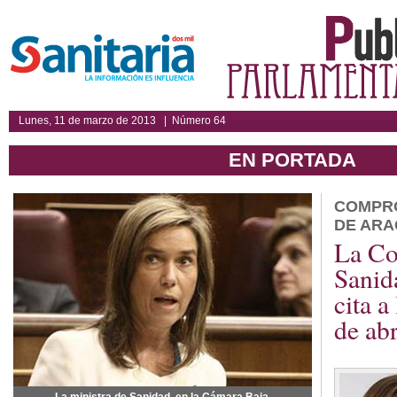
Lunes, 11 de marzo de 2013 | Número 64
EN PORTADA
COMPR
DE AR
La Co
Sanid
cita a
de abr