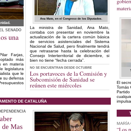
gobier
materi
Ana Mato, en el Congreso de los Diputados.
anidad.
La ministra de Sanidad, Ana Mato,
EL SENADO
contaba con presentar en noviembre la
mos una
actualización de la cartera común básica
de servicios asistenciales del Sistema
Nacional de Salud, pero finalmente tendrá
que retrasarse hasta la celebración del
ilar Farjas,
Consejo Interterritorial de diciembre, si
doptado más
bien no tiene “fecha cerrada”.
s en materia
NO SE ENCUENTRAN DESDE OCTUBRE
e legislatura
Los portavoces de la Comisión y
alista que le
Subcomisión de Sanidad se
te su defensa
El secr
Presupuestos
reúnen este miércoles
Tomás 
Partido
cualqui
AMENTO DE CATALUÑA
impulsa
DEPENDENCIA
haber
MARÍA 
o de Mas
“Los p