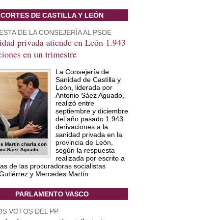
CORTES DE CASTILLA Y LEÓN
STA DE LA CONSEJERÍA AL PSOE
idad privada atiende
en León
1.943
ciones en un trimestre
La Consejería de
Sanidad de Castilla y
León, liderada por
Antonio Sáez Aguado,
realizó entre
septiembre y diciembre
del año pasado 1.943
derivaciones a la
sanidad privada en la
provincia de León,
s Martín charla con
según la respuesta
nio Sáez Aguado.
realizada por escrito a
as de las procuradoras socialistas
Gutiérrez y Mercedes Martín.
PARLAMENTO VASCO
OS VOTOS DEL PP