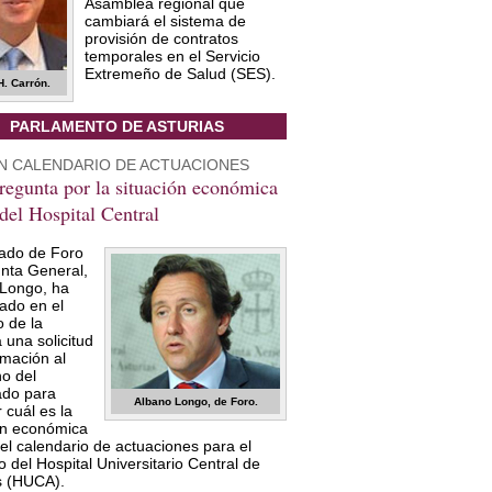
Asamblea regional que
cambiará el sistema de
provisión de contratos
temporales en el Servicio
Extremeño de Salud (SES).
H. Carrón.
PARLAMENTO DE ASTURIAS
UN CALENDARIO DE ACTUACIONES
regunta por la situación económica
 del Hospital Central
tado de Foro
unta General,
Longo, ha
ado en el
o de la
una solicitud
rmación al
o del
ado para
Albano Longo, de Foro.
 cuál es la
ón económica
y el calendario de actuaciones para el
o del Hospital Universitario Central de
s (HUCA).