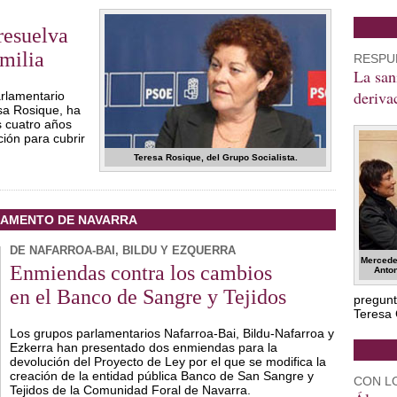
resuelva
milia
RESPUE
La san
deriva
rlamentario
sa Rosique, ha
s cuatro años
ción para cubrir
Teresa Rosique, del Grupo Socialista.
AMENTO DE NAVARRA
DE NAFARROA-BAI, BILDU Y EZQUERRA
Mercede
Enmiendas contra los cambios
Anto
en el Banco de Sangre y Tejidos
pregunt
Teresa 
Los grupos parlamentarios Nafarroa-Bai, Bildu-Nafarroa y
Ezkerra han presentado dos enmiendas para la
devolución del Proyecto de Ley por el que se modifica la
creación de la entidad pública Banco de San Sangre y
CON L
Tejidos de la Comunidad Foral de Navarra.