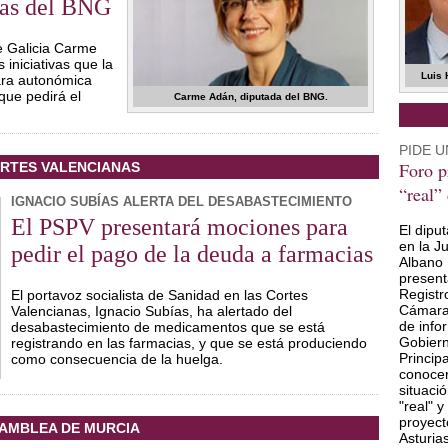
ivas del BNG
e Galicia Carme
iniciativas que la
Luis 
ara autonómica
 que pedirá el
Carme Adán, diputada del BNG.
PIDE 
Foro p
RTES VALENCIANAS
“real”
IGNACIO SUBÍAS ALERTA DEL DESABASTECIMIENTO
El PSPV presentará mociones para
El dipu
en la J
pedir el pago de la deuda a farmacias
Albano 
present
Registr
El portavoz socialista de Sanidad en las Cortes
Cámara 
Valencianas, Ignacio Subías, ha alertado del
de info
desabastecimiento de medicamentos que se está
Gobiern
registrando en las farmacias, y que se está produciendo
Princip
como consecuencia de la huelga.
conocer
situaci
"real" 
proyect
AMBLEA DE MURCIA
Asturia