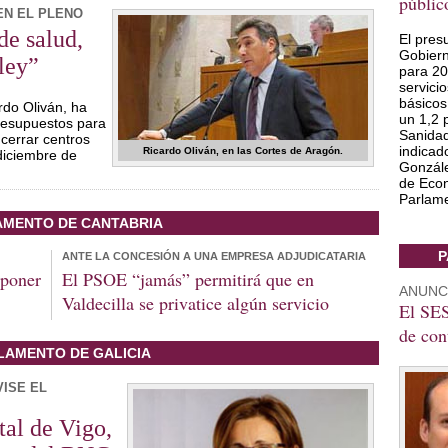
públic
EN EL PLENO
de salud,
El pres
Gobiern
ley”
para 20
servici
básicos
rdo Oliván, ha
un 1,2 
presupuestos para
Sanidad
 cerrar centros
indicad
Ricardo Oliván, en las Cortes de Aragón.
diciembre de
González
de Econ
Parlame
AMENTO DE CANTABRIA
P
ANTE LA CONCESIÓN A UNA EMPRESA ADJUDICATARIA
“poner
El PSOE “jamás” permitirá que en
ANUNC
Valdecilla se privatice algún servicio
El SES
de con
LAMENTO DE GALICIA
VISE EL
tal de Vigo,