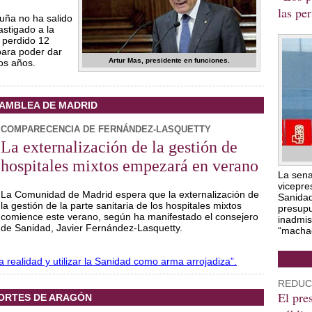
las pe
luña no ha salido
stigado a la
 perdido 12
ara poder dar
Artur Mas, presidente en funciones.
mos años.
AMBLEA DE MADRID
COMPARECENCIA DE FERNÁNDEZ-LASQUETTY
La externalización de la gestión de
hospitales mixtos empezará en verano
La sena
vicepre
La Comunidad de Madrid espera que la externalización de
Sanidad
la gestión de la parte sanitaria de los hospitales mixtos
presupu
comience este verano, según ha manifestado el consejero
inadmisi
de Sanidad, Javier Fernández-Lasquetty.
“machac
a realidad y utilizar la Sanidad como arma arrojadiza
”
.
REDUCC
El pre
ORTES DE ARAGÓN