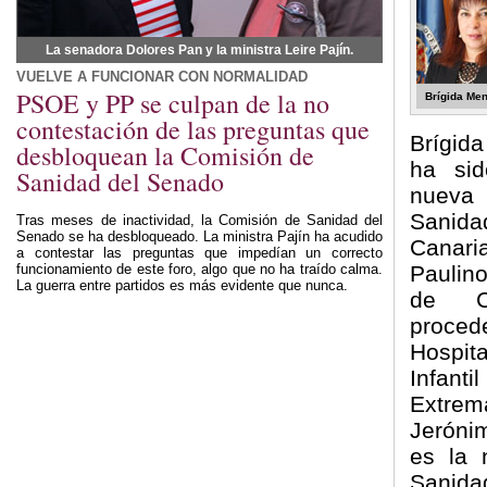
La senadora Dolores Pan y la ministra Leire Pajín.
VUELVE A FUNCIONAR CON NORMALIDAD
PSOE y PP se culpan de la no
Brígida Me
contestación de las preguntas que
Brígid
desbloquean la Comisión de
ha si
Sanidad del Senado
nuev
Sanida
Tras meses de inactividad, la Comisión de Sanidad del
Senado se ha desbloqueado. La ministra Pajín ha acudido
Canaria
a contestar las preguntas que impedían un correcto
funcionamiento de este foro, algo que no ha traído calma.
Paulin
La guerra entre partidos es más evidente que nunca.
de Co
procede
Hospit
Infanti
Extr
Jeróni
es la 
Sanida