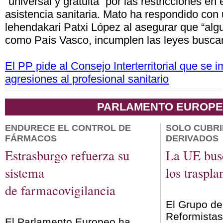
“universal y gratuita” por las restricciones en 
asistencia sanitaria. Mato ha respondido con 
lehendakari Patxi López al asegurar que “al
como País Vasco, incumplen las leyes buscand
El PP pide al Consejo Interterritorial que se i
agresiones al profesional sanitario
PARLAMENTO EUROP
ENDURECE EL CONTROL DE
SOLO CUBRI
FÁRMACOS
DERIVADOS
Estrasburgo refuerza su
La UE bus
sistema
los traspla
de farmacovigilancia
El Grupo d
Reformista
El Parlamento Europeo ha