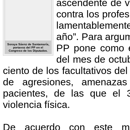
ascendente de vi
contra los profes
lamentablement
año”. Para argum
PP pone como e
Soraya Sáenz de Santamaría,
portavoz del PP en el
Congreso de los Diputados.
del mes de octub
ciento de los facultativos d
de agresiones, amenazas
pacientes, de las que el 
violencia física.
De acuerdo con este mi