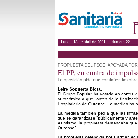
Lunes, 18 de abril de 2011 | Número 22
PROPUESTA DEL PSOE, APOYADA POR
El PP, en contra de impuls
La oposición pide que continúen las obra
Leire Sopuerta Biota.
El Grupo Popular ha votado en contra d
autonómico a que “antes de la finalizaci
Hospitalario de Ourense. La medida ha rec
La medida también pedía que las infraest
que se garantizase “públicamente y antes
Asimismo, la propuesta demandaba que se
Ourense”.
La propuesta defendida por Carmen Acuñ