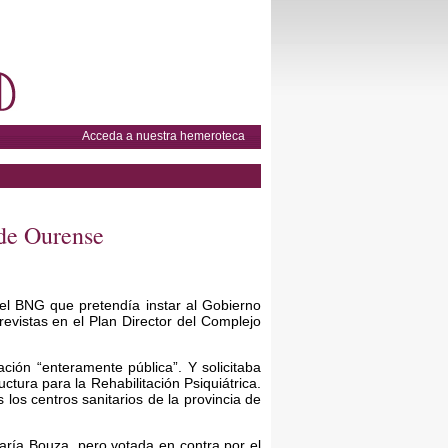
Acceda a nuestra hemeroteca
 de Ourense
el BNG que pretendía instar al Gobierno
revistas en el Plan Director del Complejo
ación “enteramente pública”. Y solicitaba
tura para la Rehabilitación Psiquiátrica.
os centros sanitarios de la provincia de
ría Bouza, pero votada en contra por el