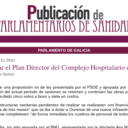
PARLAMENTO DE GALICIA
 EL BNG
ar el Plan Director del Complejo Hospitalario
s fijadas
e una proposición no de ley presentada por el PSOE y apoyada por 
ón del actual periodo de sesiones se retomen y continúen las obras p
ibido cinco votos a favor y siete en contra.
ructuras sanitarias pendientes de realizar se realizasen con financi
 de tres meses” que se iba a dotar a Ourense de una nueva infraestruc
 completasen “de forma inmediata los cuadros de personal de todos l
a, ha sido apoyada por el BNG, representada por la diputada Ana Ma