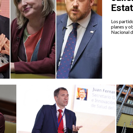
Esta
Los partid
planes y ob
Nacional d