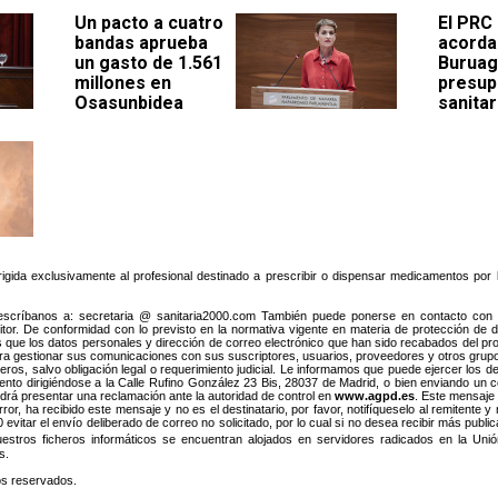
Un pacto a cuatro
El PRC
bandas aprueba
acorda
un gasto de 1.561
Buruag
millones en
presup
Osasunbidea
sanitar
dirigida exclusivamente al profesional destinado a prescribir o dispensar medicamentos po
scríbanos a: secretaria @ sanitaria2000.com También puede ponerse en contacto con no
editor. De conformidad con lo previsto en la normativa vigente en materia de protección de 
que los datos personales y dirección de correo electrónico que han sido recabados del prop
ra gestionar sus comunicaciones con sus suscriptores, usuarios, proveedores y otros grupo
os, salvo obligación legal o requerimiento judicial. Le informamos que puede ejercer los de
miento dirigiéndose a la Calle Rufino González 23 Bis, 28037 de Madrid, o bien enviando un 
podrá presentar una reclamación ante la autoridad de control en
www.agpd.es
. Este mensaje
ror, ha recibido este mensaje y no es el destinatario, por favor, notifíqueselo al remitente y
evitar el envío deliberado de correo no solicitado, por lo cual si no desea recibir más publ
estros ficheros informáticos se encuentran alojados en servidores radicados en la Un
s.
os reservados.