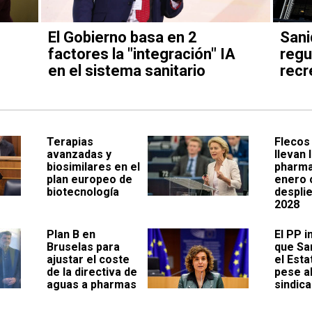
El Gobierno basa en 2
Sani
factores la "integración" IA
regu
en el sistema sanitario
recr
Terapias
Flecos 
avanzadas y
llevan 
biosimilares en el
pharma
plan europeo de
enero 
biotecnología
despli
2028
Plan B en
El PP i
Bruselas para
que Sa
ajustar el coste
el Est
de la directiva de
pese al
aguas a pharmas
sindica