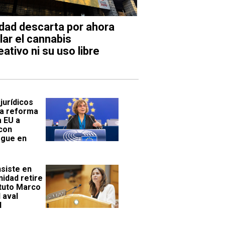
dad descarta por ahora
lar el cannabis
eativo ni su uso libre
jurídicos
la reforma
 EU a
con
egue en
nsiste en
nidad retire
atuto Marco
 aval
l