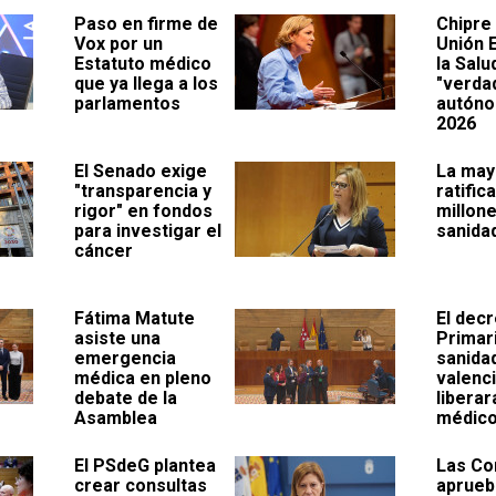
Paso en firme de
Chipre
Vox por un
Unión 
Estatuto médico
la Salu
que ya llega a los
"verda
parlamentos
autóno
2026
El Senado exige
La may
"transparencia y
ratific
rigor" en fondos
millone
para investigar el
sanida
cáncer
Fátima Matute
El dec
asiste una
Primari
emergencia
sanida
médica en pleno
valenc
debate de la
liberar
Asamblea
médic
El PSdeG plantea
Las Co
crear consultas
aprueba