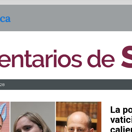
228
La po
vati
calie