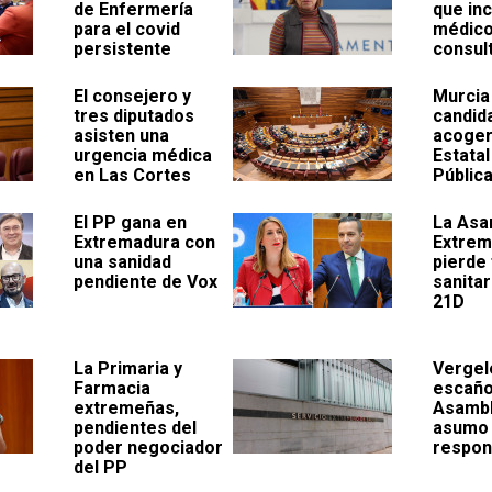
de Enfermería
que inc
para el covid
médico
persistente
consult
El consejero y
Murcia
tres diputados
candid
asisten una
acoger
urgencia médica
Estatal
en Las Cortes
Públic
El PP gana en
La Asa
Extremadura con
Extrem
una sanidad
pierde
pendiente de Vox
sanitar
21D
La Primaria y
Vergel
Farmacia
escaño
extremeñas,
Asambl
pendientes del
asumo
poder negociador
respon
del PP