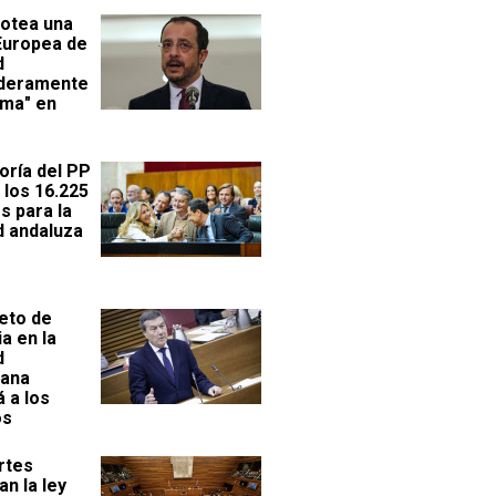
 otea una
Europea de
d
deramente
ma" en
oría del PP
a los 16.225
s para la
d andaluza
reto de
a en la
d
iana
á a los
os
rtes
n la ley