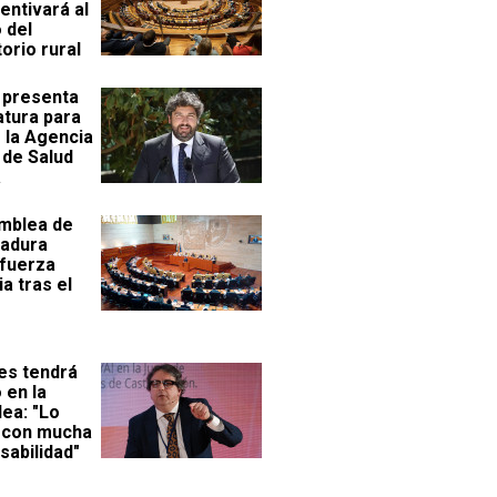
entivará al
 del
orio rural
 presenta
atura para
 la Agencia
 de Salud
a
mblea de
adura
 fuerza
ia tras el
es tendrá
 en la
ea: "Lo
 con mucha
sabilidad"