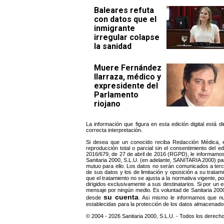
Baleares refuta
con datos que el
inmigrante
irregular colapse
la sanidad
Muere Fernández
Ilarraza, médico y
expresidente del
Parlamento
riojano
La información que figura en esta edición digital está 
correcta interpretación.
Si desea que un conocido reciba Redacción Médica, e
reproducción total o parcial sin el consentimiento del 
2016/679, de 27 de abril de 2016 (RGPD), le informamos 
Sanitaria 2000, S.L.U. (en adelante, SANITARIA 2000) pa
mutuo para ello. Los datos no serán comunicados a tercer
de sus datos y los de limitación y oposición a su trata
que el tratamiento no se ajusta a la normativa vigente, 
dirigidos exclusivamente a sus destinatarios. Si por un er
mensaje por ningún medio. Es voluntad de Sanitaria 2000 
su cuenta
desde
. Asi mismo le informamos que nu
establecidas para la protección de los datos almacenado
© 2004 - 2026 Sanitaria 2000, S.L.U. - Todos los derech