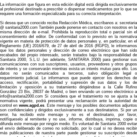
La información que figura en esta edición digital está dirigida exclusivamente
al profesional destinado a prescribir o dispensar medicamentos por lo que se
requiere una formación especializada para su correcta interpretación.
Si desea que un conocido reciba Redacción Médica, escríbanos a: secretaria
@ sanitaria2000.com También puede ponerse en contacto con nosotros en la
misma dirección de e-mail. Prohibida la reproducción total o parcial sin el
consentimiento del editor. De conformidad con lo previsto en la normativa
vigente en materia de protección de datos personales y, en particular, en el
Reglamento (UE) 2016/679, de 27 de abril de 2016 (RGPD), le informamos
que los datos personales y dirección de correo electrónico que han sido
recabados del propio interesado, serán tratados bajo la responsabilidad de
Sanitaria 2000, S.L.U. (en adelante, SANITARIA 2000) para gestionar sus
comunicaciones con sus suscriptores, usuarios, proveedores y otros grupos
de interés y se conservarán mientras exista un interés mutuo para ello. Los
datos no serán comunicados a terceros, salvo obligación legal o
requerimiento judicial. Le informamos que puede ejercer los derechos de
acceso, rectificación, portabilidad y supresión de sus datos y los de
limitación y oposición a su tratamiento dirigiéndose a la Calle Rufino
González 23 Bis, 28037 de Madrid, o bien enviando un correo electrónico a
info@sanitaria2000.com Si considera que el tratamiento no se ajusta a la
normativa vigente, podrá presentar una reclamación ante la autoridad de
control en
www.agpd.es
. Este mensaje y los posibles documentos adjunto
son confidenciales y dirigidos exclusivamente a sus destinatarios. Si por un
error, ha recibido este mensaje y no es el destinatario, por favor,
notifíqueselo al remitente y no use, informe, distribuya, imprima, copie o
difunda este mensaje por ningún medio. Es voluntad de Sanitaria 2000 evitar
el envío deliberado de correo no solicitado, por lo cual si no desea recibir
más publicaciones de nuestra parte puede gestionar su suscripción desde