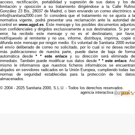
acceso, rectificación, portabilidad y supresión de sus datos y los de
limitación y oposición a su tratamiento dirigiéndose a la Calle Rufino
González 23 Bis, 28037 de Madrid, o bien enviando un correo electrónico a
info@sanitaria2000.com Si considera que el tratamiento no se ajusta a la
normativa vigente, podrá presentar una reclamación ante la autoridad de
control en
www.agpd.es
. Este mensaje y los posibles documentos adjunto
son confidenciales y dirigidos exclusivamente a sus destinatarios. Si por un
error, ha recibido este mensaje y no es el destinatario, por favor,
notifíqueselo al remitente y no use, informe, distribuya, imprima, copie o
difunda este mensaje por ningún medio. Es voluntad de Sanitaria 2000 evitar
el envío deliberado de correo no solicitado, por lo cual si no desea recibir
más publicacioneso de nuestra parte, puede darse de baja de forma
automática desde
* * este enlace
y su dirección será eliminada d
inmediato. También puede modificar sus datos desde
* * este enlace
. Asi
mismo le informamos que nuestros ficheros informáticos se encuentran
alojados en servidores radicados en la Unión Europea, cumpliendo todas las
normas de seguridad establecidas para la protección de los datos
almacenados.
© 2004 - 2025 Sanitaria 2000, S.L.U. - Todos los derechos reservados.
agencia interactiva