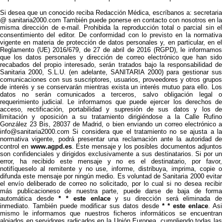
Si desea que un conocido reciba Redacción Médica, escríbanos a: secretaria
@ sanitaria2000.com También puede ponerse en contacto con nosotros en la
misma dirección de e-mail. Prohibida la reproducción total o parcial sin el
consentimiento del editor. De conformidad con lo previsto en la normativa
vigente en materia de protección de datos personales y, en particular, en el
Reglamento (UE) 2016/679, de 27 de abril de 2016 (RGPD), le informamos
que los datos personales y dirección de correo electrónico que han sido
recabados del propio interesado, serán tratados bajo la responsabilidad de
Sanitaria 2000, S.L.U. (en adelante, SANITARIA 2000) para gestionar sus
comunicaciones con sus suscriptores, usuarios, proveedores y otros grupos
de interés y se conservarán mientras exista un interés mutuo para ello. Los
datos no serán comunicados a terceros, salvo obligación legal o
requerimiento judicial. Le informamos que puede ejercer los derechos de
acceso, rectificación, portabilidad y supresión de sus datos y los de
limitación y oposición a su tratamiento dirigiéndose a la Calle Rufino
González 23 Bis, 28037 de Madrid, o bien enviando un correo electrónico a
info@sanitaria2000.com Si considera que el tratamiento no se ajusta a la
normativa vigente, podrá presentar una reclamación ante la autoridad de
control en
www.agpd.es
. Este mensaje y los posibles documentos adjunto
son confidenciales y dirigidos exclusivamente a sus destinatarios. Si por un
error, ha recibido este mensaje y no es el destinatario, por favor,
notifíqueselo al remitente y no use, informe, distribuya, imprima, copie o
difunda este mensaje por ningún medio. Es voluntad de Sanitaria 2000 evitar
el envío deliberado de correo no solicitado, por lo cual si no desea recibir
más publicacioneso de nuestra parte, puede darse de baja de forma
automática desde
* * este enlace
y su dirección será eliminada d
inmediato. También puede modificar sus datos desde
* * este enlace
. Asi
mismo le informamos que nuestros ficheros informáticos se encuentran
alojados en servidores radicados en la Unión Europea, cumpliendo todas las