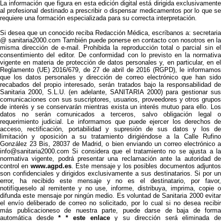
La información que figura en esta edición digital está dirigida exclusivamente
al profesional destinado a prescribir o dispensar medicamentos por lo que se
requiere una formación especializada para su correcta interpretación.
Si desea que un conocido reciba Redacción Médica, escríbanos a: secretaria
@ sanitaria2000.com También puede ponerse en contacto con nosotros en la
misma dirección de e-mail. Prohibida la reproducción total o parcial sin el
consentimiento del editor. De conformidad con lo previsto en la normativa
vigente en materia de protección de datos personales y, en particular, en el
Reglamento (UE) 2016/679, de 27 de abril de 2016 (RGPD), le informamos
que los datos personales y dirección de correo electrónico que han sido
recabados del propio interesado, serán tratados bajo la responsabilidad de
Sanitaria 2000, S.L.U. (en adelante, SANITARIA 2000) para gestionar sus
comunicaciones con sus suscriptores, usuarios, proveedores y otros grupos
de interés y se conservarán mientras exista un interés mutuo para ello. Los
datos no serán comunicados a terceros, salvo obligación legal o
requerimiento judicial. Le informamos que puede ejercer los derechos de
acceso, rectificación, portabilidad y supresión de sus datos y los de
limitación y oposición a su tratamiento dirigiéndose a la Calle Rufino
González 23 Bis, 28037 de Madrid, o bien enviando un correo electrónico a
info@sanitaria2000.com Si considera que el tratamiento no se ajusta a la
normativa vigente, podrá presentar una reclamación ante la autoridad de
control en
www.agpd.es
. Este mensaje y los posibles documentos adjunto
son confidenciales y dirigidos exclusivamente a sus destinatarios. Si por un
error, ha recibido este mensaje y no es el destinatario, por favor,
notifíqueselo al remitente y no use, informe, distribuya, imprima, copie o
difunda este mensaje por ningún medio. Es voluntad de Sanitaria 2000 evitar
el envío deliberado de correo no solicitado, por lo cual si no desea recibir
más publicacioneso de nuestra parte, puede darse de baja de forma
automática desde
* * este enlace
y su dirección será eliminada d