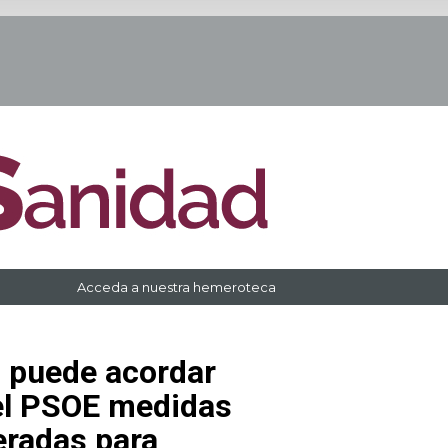
Acceda a nuestra hemeroteca
 puede acordar
el PSOE medidas
radas para