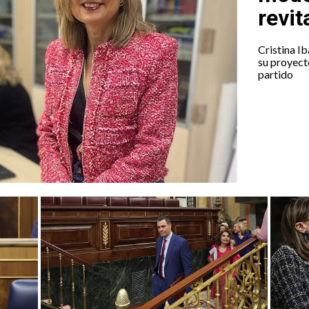
revit
Cristina I
su proyecto
partido