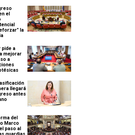
greso
en el
o
encial
eforzar" la
ia
pide a
a mejorar
eso a
ciones
otésicas
asificación
era llegará
greso antes
ano
orma del
to Marco
el paso al
las guardias