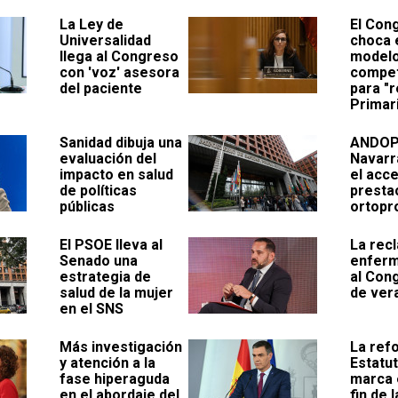
La Ley de
El Con
Universalidad
choca 
llega al Congreso
model
con 'voz' asesora
compet
del paciente
para "r
Primar
Sanidad dibuja una
ANDOP 
evaluación del
Navarr
impacto en salud
el acc
de políticas
presta
públicas
ortopr
El PSOE lleva al
La recl
Senado una
enferm
estrategia de
al Con
salud de la mujer
de ver
en el SNS
Más investigación
La ref
y atención a la
Estatu
fase hiperaguda
marca 
en el abordaje del
fin de 