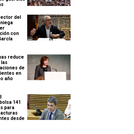
as
rector del
 niega
ier
ación con
García
mas reduce
 las
aciones de
cientes en
mo año
d
olsa 141
es para
facturas
ntes desde