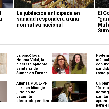
l
La jubilación anticipada en
El C
á
sanidad responderá a una
"gar
normativa nacional
Mufa
Sum
La psicóloga
Podem
Helena Vidal, la
múscul
discreta apuesta
con tr
sanitaria de
candid
Sumar en Europa
ramo p
Alianza PSOE-PP
Un pla
para un blindaje
"forma
jurídico del
homog
paciente
sanitar
electrodependiente
apuest
para el