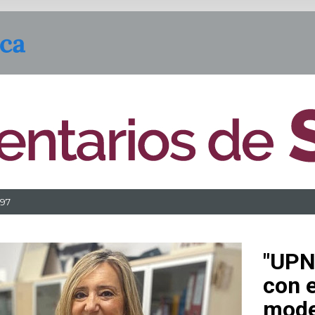
197
"UPN
con 
mode