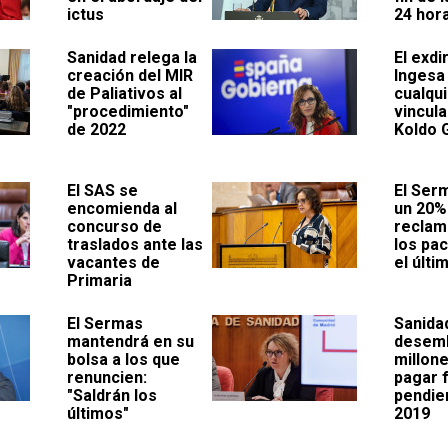
ictus
24 hor
Sanidad relega la
El exdi
creación del MIR
Ingesa
de Paliativos al
cualqu
"procedimiento"
vincul
de 2022
Koldo 
El SAS se
El Ser
encomienda al
un 20%
concurso de
reclam
traslados ante las
los pa
vacantes de
el últi
Primaria
El Sermas
Sanida
mantendrá en su
desemb
bolsa a los que
millon
renuncien:
pagar 
"Saldrán los
pendie
últimos"
2019