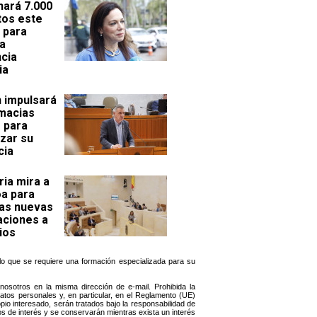
hará 7.000
tos este
 para
la
ncia
ia
 impulsará
rmacias
s para
izar su
cia
ria mira a
a para
las nuevas
aciones a
ios
r lo que se requiere una formación especializada para su
sotros en la misma dirección de e-mail. Prohibida la
datos personales y, en particular, en el Reglamento (UE)
io interesado, serán tratados bajo la responsabilidad de
s de interés y se conservarán mientras exista un interés