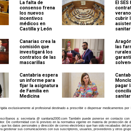
La falta de
El SES 
consenso frena
contra
los nuevos
verano
incentivos
cubrir 
médicos en
asiste
Castilla y León
sanitar
Canarias crea la
Aragón
comisión que
las fa
investigará los
rurale
contratos de las
garant
mascarillas
solven
Cantabria espera
Cantab
un informe para
Monclo
fijar la asignatura
pagar 
de Familia en
concili
Medicina
sanitar
dirigida exclusivamente al profesional destinado a prescribir o dispensar medicamentos po
scríbanos a: secretaria @ sanitaria2000.com También puede ponerse en contacto con no
editor. De conformidad con lo previsto en la normativa vigente en materia de protección de 
que los datos personales y dirección de correo electrónico que han sido recabados del prop
ra gestionar sus comunicaciones con sus suscriptores, usuarios, proveedores y otros grupo