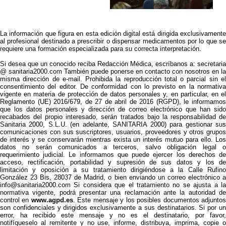
La información que figura en esta edición digital está dirigida exclusivamente
al profesional destinado a prescribir o dispensar medicamentos por lo que se
requiere una formación especializada para su correcta interpretación.
Si desea que un conocido reciba Redacción Médica, escríbanos a: secretaria
@ sanitaria2000.com También puede ponerse en contacto con nosotros en la
misma dirección de e-mail. Prohibida la reproducción total o parcial sin el
consentimiento del editor. De conformidad con lo previsto en la normativa
vigente en materia de protección de datos personales y, en particular, en el
Reglamento (UE) 2016/679, de 27 de abril de 2016 (RGPD), le informamos
que los datos personales y dirección de correo electrónico que han sido
recabados del propio interesado, serán tratados bajo la responsabilidad de
Sanitaria 2000, S.L.U. (en adelante, SANITARIA 2000) para gestionar sus
comunicaciones con sus suscriptores, usuarios, proveedores y otros grupos
de interés y se conservarán mientras exista un interés mutuo para ello. Los
datos no serán comunicados a terceros, salvo obligación legal o
requerimiento judicial. Le informamos que puede ejercer los derechos de
acceso, rectificación, portabilidad y supresión de sus datos y los de
limitación y oposición a su tratamiento dirigiéndose a la Calle Rufino
González 23 Bis, 28037 de Madrid, o bien enviando un correo electrónico a
info@sanitaria2000.com Si considera que el tratamiento no se ajusta a la
normativa vigente, podrá presentar una reclamación ante la autoridad de
control en
www.agpd.es
. Este mensaje y los posibles documentos adjunto
son confidenciales y dirigidos exclusivamente a sus destinatarios. Si por un
error, ha recibido este mensaje y no es el destinatario, por favor,
notifíqueselo al remitente y no use, informe, distribuya, imprima, copie o