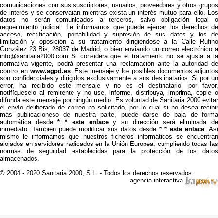
comunicaciones con sus suscriptores, usuarios, proveedores y otros grupos
de interés y se conservarán mientras exista un interés mutuo para ello. Los
datos no serán comunicados a terceros, salvo obligación legal o
requerimiento judicial. Le informamos que puede ejercer los derechos de
acceso, rectificación, portabilidad y supresión de sus datos y los de
limitación y oposición a su tratamiento dirigiéndose a la Calle Rufino
González 23 Bis, 28037 de Madrid, o bien enviando un correo electrónico a
info@sanitaria2000.com Si considera que el tratamiento no se ajusta a la
normativa vigente, podrá presentar una reclamación ante la autoridad de
control en
www.agpd.es
. Este mensaje y los posibles documentos adjunto
son confidenciales y dirigidos exclusivamente a sus destinatarios. Si por un
error, ha recibido este mensaje y no es el destinatario, por favor,
notifíqueselo al remitente y no use, informe, distribuya, imprima, copie o
difunda este mensaje por ningún medio. Es voluntad de Sanitaria 2000 evitar
el envío deliberado de correo no solicitado, por lo cual si no desea recibir
más publicacioneso de nuestra parte, puede darse de baja de forma
automática desde
* * este enlace
y su dirección será eliminada d
inmediato. También puede modificar sus datos desde
* * este enlace
. Asi
mismo le informamos que nuestros ficheros informáticos se encuentran
alojados en servidores radicados en la Unión Europea, cumpliendo todas las
normas de seguridad establecidas para la protección de los datos
almacenados.
© 2004 - 2020 Sanitaria 2000, S.L. - Todos los derechos reservados.
agencia interactiva