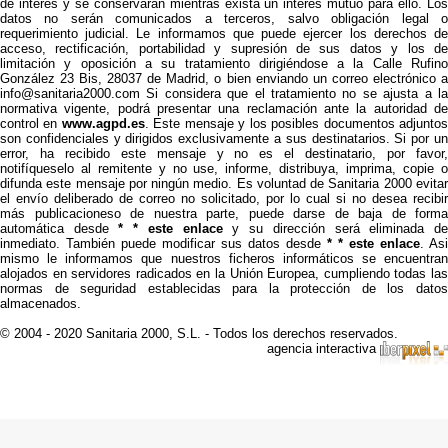
de interés y se conservarán mientras exista un interés mutuo para ello. Los
datos no serán comunicados a terceros, salvo obligación legal o
requerimiento judicial. Le informamos que puede ejercer los derechos de
acceso, rectificación, portabilidad y supresión de sus datos y los de
limitación y oposición a su tratamiento dirigiéndose a la Calle Rufino
González 23 Bis, 28037 de Madrid, o bien enviando un correo electrónico a
info@sanitaria2000.com Si considera que el tratamiento no se ajusta a la
normativa vigente, podrá presentar una reclamación ante la autoridad de
control en
www.agpd.es
. Este mensaje y los posibles documentos adjunto
son confidenciales y dirigidos exclusivamente a sus destinatarios. Si por un
error, ha recibido este mensaje y no es el destinatario, por favor,
notifíqueselo al remitente y no use, informe, distribuya, imprima, copie o
difunda este mensaje por ningún medio. Es voluntad de Sanitaria 2000 evitar
el envío deliberado de correo no solicitado, por lo cual si no desea recibir
más publicacioneso de nuestra parte, puede darse de baja de forma
automática desde
* * este enlace
y su dirección será eliminada d
inmediato. También puede modificar sus datos desde
* * este enlace
. Asi
mismo le informamos que nuestros ficheros informáticos se encuentran
alojados en servidores radicados en la Unión Europea, cumpliendo todas las
normas de seguridad establecidas para la protección de los datos
almacenados.
© 2004 - 2020 Sanitaria 2000, S.L. - Todos los derechos reservados.
agencia interactiva