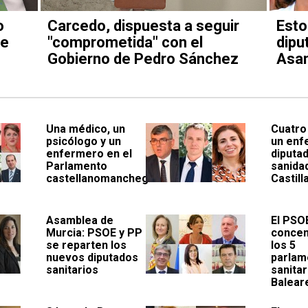
o
Carcedo, dispuesta a seguir
Esto
de
"comprometida" con el
dipu
Gobierno de Pedro Sánchez
Asam
Una médico, un
Cuatro
psicólogo y un
un enf
enfermero en el
diputad
Parlamento
sanida
castellanomanchego
Castill
Asamblea de
El PSO
Murcia: PSOE y PP
concen
se reparten los
los 5
nuevos diputados
parlam
sanitarios
sanitar
Balear