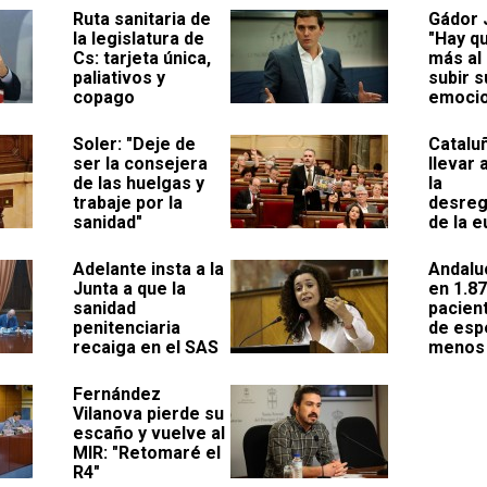
Ruta sanitaria de
Gádor 
la legislatura de
"Hay q
Cs: tarjeta única,
más al
paliativos y
subir s
copago
emocio
Soler: "Deje de
Catalu
ser la consejera
llevar
de las huelgas y
la
trabaje por la
desreg
sanidad"
de la e
Adelante insta a la
Andalu
Junta a que la
en 1.8
sanidad
pacient
penitenciaria
de esp
recaiga en el SAS
menos
Fernández
Vilanova pierde su
escaño y vuelve al
MIR: "Retomaré el
R4"