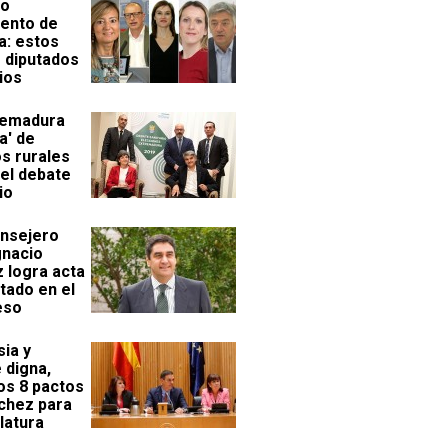
vo
ento de
a: estos
s diputados
ios
remadura
a' de
s rurales
 el debate
io
onsejero
gnacio
z logra acta
tado en el
eso
sia y
 digna,
os 8 pactos
chez para
slatura