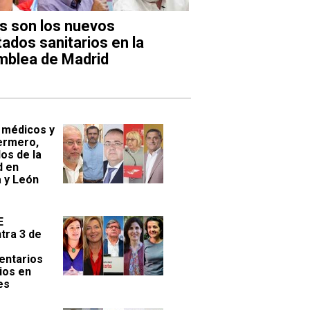
s son los nuevos
tados sanitarios en la
blea de Madrid
 médicos y
ermero,
os de la
d en
a y León
E
tra 3 de
entarios
ios en
es