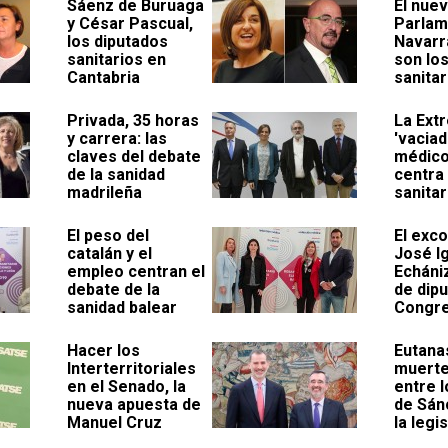
Sáenz de Buruaga
El nue
y César Pascual,
Parlam
los diputados
Navarr
sanitarios en
son lo
Cantabria
sanitar
Privada, 35 horas
La Ext
y carrera: las
'vaciad
claves del debate
médico
de la sanidad
centra
madrileña
sanitar
El peso del
El exc
catalán y el
José I
empleo centran el
Echáni
debate de la
de dipu
sanidad balear
Congr
Hacer los
Eutana
Interterritoriales
muerte
en el Senado, la
entre l
nueva apuesta de
de Sán
Manuel Cruz
la legi