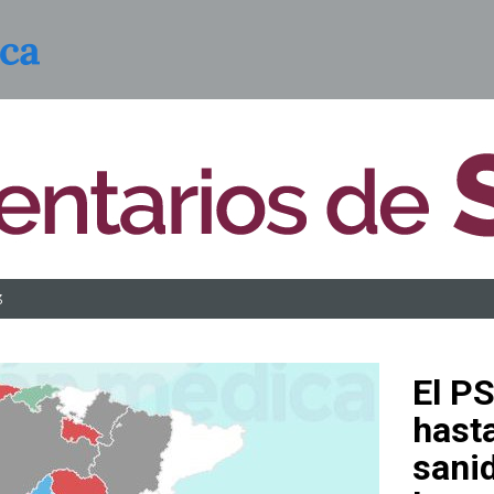
3
El P
hast
sani