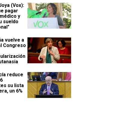
Joya (Vox):
ue pagar
 médico y
u sueldo
nal"
ña vuelve a
 al Congreso
ularización
utanasia
cía reduce
76
es su lista
era, un 6%