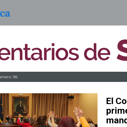
mero: 116
El Co
prim
mand