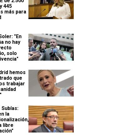
E de 2.500
y 445
es más para
d
oler: "En
ña no hay
yecto
io, solo
ivencia"
drid hemos
rado que
s trabajar
sanidad
"
 Subías:
n la
onalización,
a libre
ación"