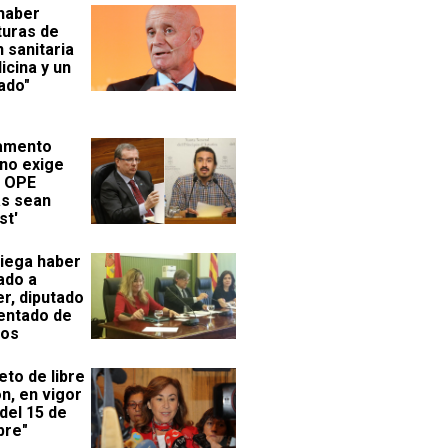
haber
turas de
 sanitaria
icina y un
ado"
lamento
ano exige
s OPE
s sean
st'
niega haber
ado a
er, diputado
entado de
os
eto de libre
n, en vigor
del 15 de
bre"