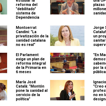
estudiar la
una OP
reforma del
plazas 
"debilitado"
millon
sistema de
sanida
Dependencia
Montserrat
Jorge S
Candini: "La
Catalu
privatización de la
un pro
sanidad catalana
sanitar
no es real"
superv
El Parlament
"En Ma
exige un plan de
demost
reforma integral
sabemo
de la Primaria en
por la 
6 meses
pública
María José
Ignacio
Català: "Montón
"Creo e
pone la sanidad al
profesi
servicio de la
no en l
política"
design