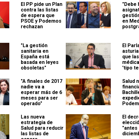
El PP pide un Plan
"Debe 
contra las listas
asigna
de espera que
gestión
PSOE y Podemos
en Med
rechazan
postgr
"La gestión
El Par
sanitaria en
asturi
España está
que la
basada en leyes
médica
obsoletas"
'tipo te
"A finales de 2017
Salud 
nadie va a
financi
esperar más de 6
Bachill
meses para ser
expedi
operado"
Podem
Las nueva
El decr
estrategia de
elecció
Salud para reducir
"antes 
las listas de
diciem