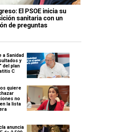
reso: El PSOE inicia su
ición sanitaria con un
ión de preguntas
e a Sanidad
sultados y
 del plan
titis C
s quiere
chazar
ciones no
en la lista
era
cía anuncia