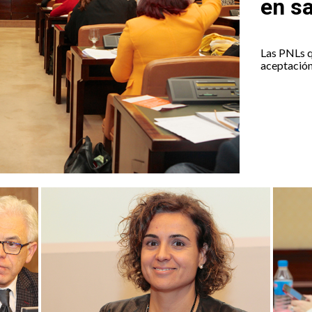
en s
Las PNLs q
aceptación