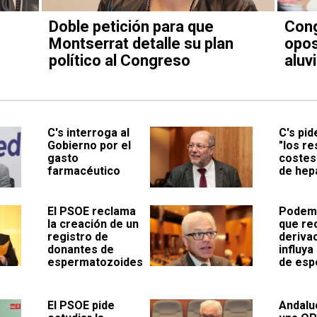
Doble petición para que
Cong
Montserrat detalle su plan
opos
político al Congreso
aluv
C's interroga al
C's pid
Gobierno por el
"los re
gasto
costes"
farmacéutico
de hepa
El PSOE reclama
Podemo
la creación de un
que re
registro de
deriva
donantes de
influya 
espermatozoides
de esp
El PSOE pide
Andalu